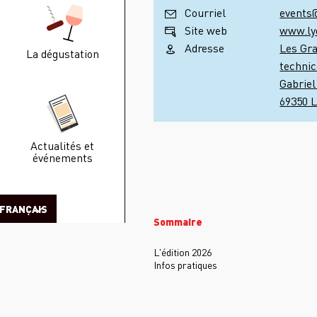
Courriel
Site web
www.lyo
Adresse
Les Gr
La dégustation
techni
Gabriel
69350 L
Actualités et
événements
FRANÇAIS
Sommaire
L'édition 2026
Infos pratiques