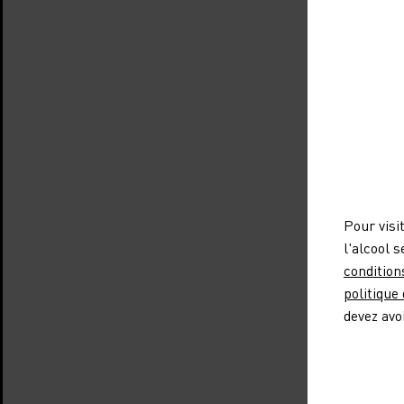
Pour visi
l'alcool 
condition
politique
devez avo