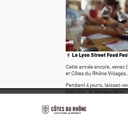
Le Lyon Street Food Fest
🍷
Cette année encore, venez (
et Côtes du Rhône Villages, 
Pendant 4 jours, laissez-v
District », et plongez dans 
24 sessions gratuites et ou
des Côtes du Rhône.
Une expérience food & win