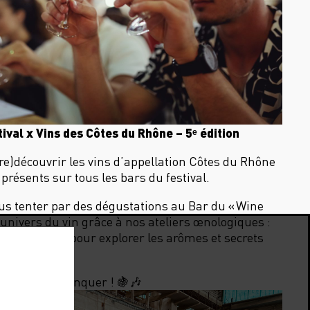
ival x Vins des Côtes du Rhône – 5ᵉ édition
re)découvrir les vins d’appellation Côtes du Rhône
présents sur tous les bars du festival.
ous tenter par des dégustations au Bar du « Wine
l’univers du vin grâce à nos ateliers œnologiques :
vertes à tous pour explorer les arômes et secrets
e à ne pas manquer ! 🍇🎶