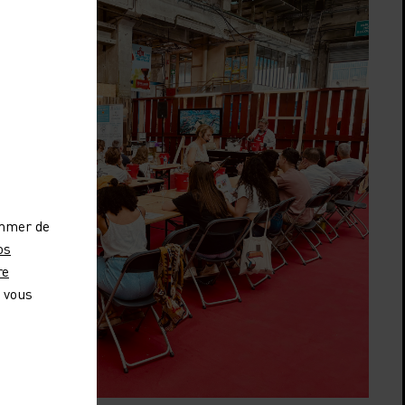
ommer de
os
re
, vous