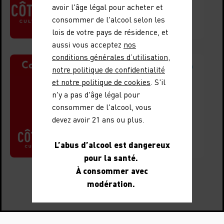
Rhône
avoir l'âge légal pour acheter et
consommer de l'alcool selon les
Voir le document
lois de votre pays de résidence, et
aussi vous acceptez
nos
conditions générales d’utilisation
,
Communiqué de presse
notre politique de confidentialité
18 avril 2025
et notre politique de cookies
. S'il
Communiqué
n'y a pas d'âge légal pour
de presse Live
consommer de l'alcool, vous
devez avoir 21 ans ou plus.
CDR 2025
Voir le document
L’abus d’alcool est dangereux
pour la santé.
À consommer avec
modération.