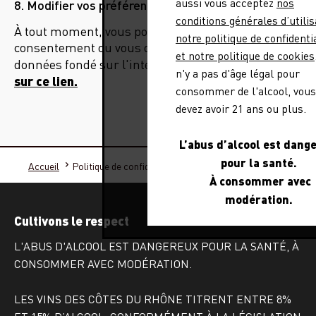
aussi vous acceptez
nos
8. Modifier vos préférences de cookies
conditions générales d’utilis
À tout moment, vous pouvez retirer votre
notre politique de confidenti
consentement ou vous opposer au traitement des
et notre politique de cookies
en cliquant
données fondé sur l'intérêt légitime
n'y a pas d'âge légal pour
sur ce lien.
consommer de l'alcool, vous
devez avoir 21 ans ou plus.
L’abus d’alcool est dang
pour la santé.
Accueil
Politique de confidentialité
À consommer avec
modération.
Cultivons le respect
L'ABUS D'ALCOOL EST DANGEREUX POUR LA SANTÉ, À
CONSOMMER AVEC MODÉRATION.
LES VINS DES CÔTES DU RHÔNE TITRENT ENTRE 8%