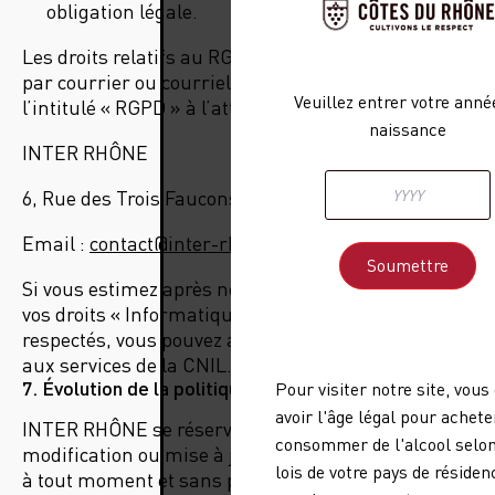
obligation légale.
Les droits relatifs au RGPD peuvent être exercés
par courrier ou courriel auprès avec pour objet
Veuillez entrer votre anné
l’intitulé « RGPD » à l’attention de :
naissance
INTER RHÔNE
6, Rue des Trois Faucons – 84024 Avignon
Email :
contact@inter-rhone.com
Si vous estimez après nous avoir contactés, que
vos droits « Informatique et Libertés » ne sont pas
respectés, vous pouvez adresser une réclamation
aux services de la CNIL.
7. Évolution de la politique de confidentialité
Pour visiter notre site, vous
avoir l'âge légal pour achete
INTER RHÔNE se réserve le droit d’apporter toute
consommer de l'alcool selon
modification ou mise à jour à la présente Politique
lois de votre pays de résiden
à tout moment et sans préavis.