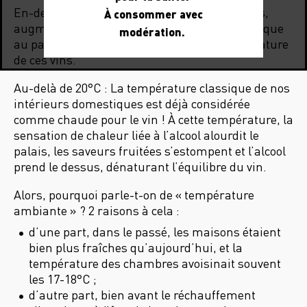
En-dessous de 11°C : Le froid durcit les tanins,
À consommer avec
augmente la sensation d’astringence, et masque
modération.
au passage les notes fruitées qui font la signature
de ces vins.
Au-delà de 20°C : La température classique de nos
intérieurs domestiques est déjà considérée
comme chaude pour le vin ! À cette température, la
sensation de chaleur liée à l’alcool alourdit le
palais, les saveurs fruitées s’estompent et l’alcool
prend le dessus, dénaturant l’équilibre du vin.
Alors, pourquoi parle-t-on de « température
ambiante » ? 2 raisons à cela :
d’une part, dans le passé, les maisons étaient
bien plus fraîches qu’aujourd’hui, et la
température des chambres avoisinait souvent
les 17-18°C ;
d’autre part, bien avant le réchauffement