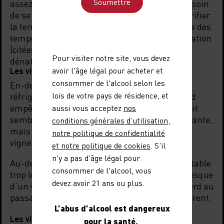
assez large de températures, et il n’y a pas besoin
de se munir d’un thermomètre dédié pour vérifier
la température au demi-degré près. Mais il y a des
températures qui font le succès d’une dégustation
(citées plus haut), et d’autres qui peuvent
Pour visiter notre site, vous devez
dénaturer les vins.
avoir l'âge légal pour acheter et
Les vins blancs et rosés
consommer de l'alcool selon les
En-dessous de 7°C : C’est la température du
lois de votre pays de résidence, et
réfrigérateur, trop basse pour les vins. Le froid
empêche leurs arômes de s’exprimer et les fait
aussi vous acceptez
nos
sembler fades : la dégustation est rafraîchissante,
conditions générales d’utilisation
,
mais ce que l’on déguste n’est pas ce que le
notre politique de confidentialité
vigneron a imaginé quand il a créé ce vin.
et notre politique de cookies
. S'il
n'y a pas d'âge légal pour
Au-delà de 15°C : Une bouteille laissée sur la table
consommer de l'alcool, vous
trop longtemps sans surveillance, et c’est le risque
devez avoir 21 ans ou plus.
d’un vin qui perd ce côté désaltérant, et qui perd au
passage la fraîcheur et la vivacité qui l’équilibrent.
L’abus d’alcool est dangereux
Les vins rouges
pour la santé.