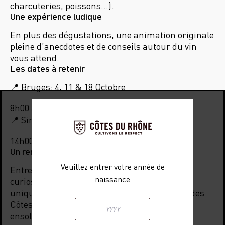
charcuteries, poissons…).
Une expérience ludique
En plus des dégustations, une animation originale
pleine d’anecdotes et de conseils autour du vin
vous attend.
Les dates à retenir
Bruges: 4, 11 & 18 Octobre
📍
8h00 à 13h30, Place t’Zand
Sint-Martens-Latem: 9 & 23 Octobre
📍
14h00 à 18h30, Morteputstraat / Palepelstraat
Un rendez-vous à partager
Veuillez entrer votre année de
Entre amis, en famille ou simplement par
naissance
curiosité, laissez-vous tenter par un moment
unique au cœur de votre marché. La Cabane des
Côtes du Rhône vous promet une escale
ensoleillée, tout près de chez vous.