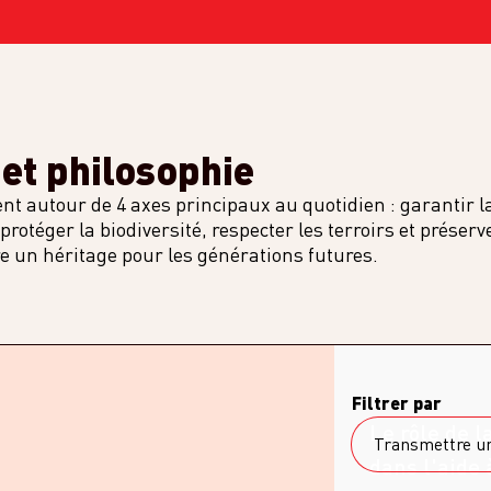
et philosophie
t autour de 4 axes principaux au quotidien : garantir l
rotéger la biodiversité, respecter les terroirs et préserv
re un héritage pour les générations futures.
Filtrer par
Engagement
Le rôle de l
Transmettre un
dans l'aide 