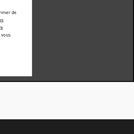
ommer de
os
re
, vous