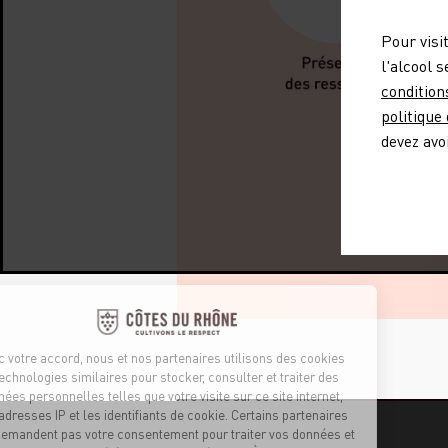
Pour visi
l'alcool 
condition
politique
devez avo