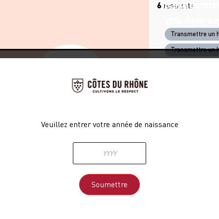
d'exploitati
Faire connaî
6
résultats
valoriser n
Une filière 
féminise
Transmettre un h
Transmettre un h
Transmettre un h
Veuillez entrer votre année de naissance