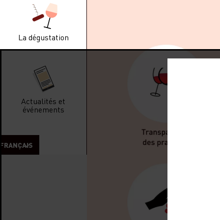
La dégustation
Actualités et
événements
FRANÇAIS