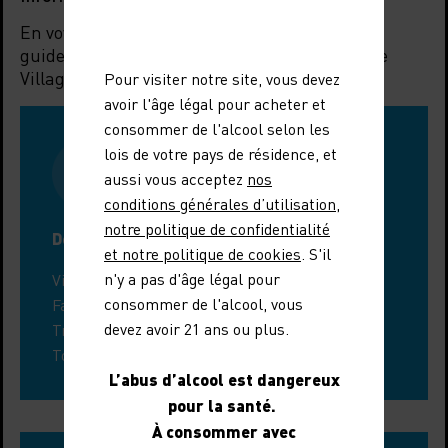
En voyage dans la région ? Laissez-nous vous
guider dans la découverte des Côtes du Rhône
Villages Massif d'Uchaux.
Pour visiter notre site, vous devez
avoir l'âge légal pour acheter et
consommer de l'alcool selon les
lois de votre pays de résidence, et
aussi vous acceptez
nos
conditions générales d’utilisation
,
notre politique de confidentialité
Dégustation autour du Massif d'Uchaux
et notre politique de cookies
. S'il
n'y a pas d'âge légal pour
Visiter un domaine dans le Vaucluse
consommer de l'alcool, vous
Faire une visite guidée
devez avoir 21 ans ou plus.
Trouver un atelier de dégustation
Tous les événements œnotouristiques
L’abus d’alcool est dangereux
pour la santé.
À consommer avec