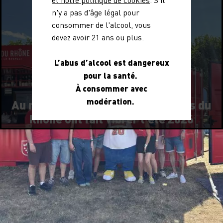
et notre politique de cookies
. S'il
n'y a pas d'âge légal pour
consommer de l'alcool, vous
devez avoir 21 ans ou plus.
L’abus d’alcool est dangereux
pour la santé.
À consommer avec
modération.
Au rythme des festivals : les Côtes du
Rhône ont fait vibrer l'été 2026