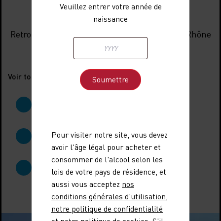
Veuillez entrer votre année de
naissance
Les actualités
Retrouvez toute l'actualité des AOC Côtes du Rhône
en un clic !
Voir toutes les actualités
Pour visiter notre site, vous devez
avoir l'âge légal pour acheter et
consommer de l'alcool selon les
lois de votre pays de résidence, et
aussi vous acceptez
nos
conditions générales d’utilisation
,
notre politique de confidentialité