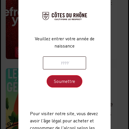
Refresh ton vin :
les Côtes du
Rhône
réinventent la
Veuillez entrer votre année de
fraîcheur
naissance
Lire l'article
15 avril 2025
Les Escales
Généreuses : À
la découverte de
l’âme des Côtes
Pour visiter notre site, vous devez
avoir l'âge légal pour acheter et
du Rhône
consommer de l'alcool selon les