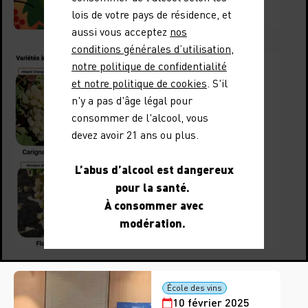
Lire l'article
lois de votre pays de résidence, et
aussi vous acceptez
nos
conditions générales d’utilisation
,
notre politique de confidentialité
15 avril 2025
et notre politique de cookies
. S'il
VIFA : 4
n'y a pas d'âge légal pour
nouvelles
consommer de l'alcool, vous
variétés de
devez avoir 21 ans ou plus.
vigne à l’essai
L’abus d’alcool est dangereux
dans les Côtes
pour la santé.
du Rhône
À consommer avec
modération.
Lire l'article
École des vins
10 février 2025